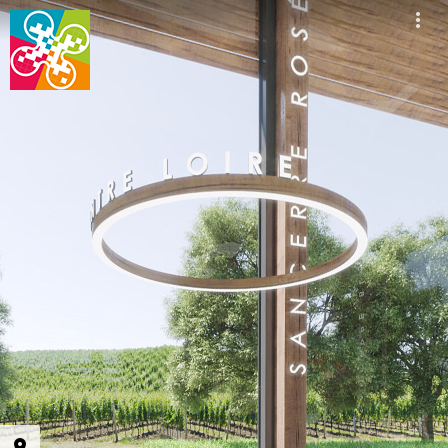
Centre Loire
Quincy - Haute Victoire
Menetou-Salon Rouge - Le Prieuré des Aublats
Menetou-Salon Blanc - Le Prieuré des Aublats
Châteaumeillant - Solissime
Coteaux du Giennois - Terre de Fumé
S'évader
Le climat et les saisons
Extérieur
Entrée
Sancerre Rouge
Sancerre Blanc
Sancerre Rosé
Salon
Pouilly Fumé