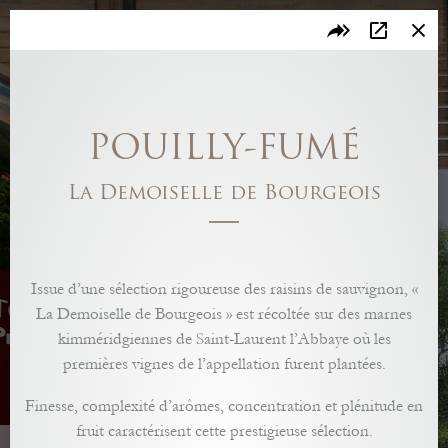
Pouilly Fumé
Pouilly-Fumé - En Travertin
Pouilly-Fumé - La Demoiselle de Bourgeois
Tourisme Oenologique
Le climat et les saisons
Extérieur
Entrée
Sancerre Rouge
Sancerre Blanc
Sancerre Rosé
Salon
Pouilly Fumé
Centre Loire
Petit Bourgeois